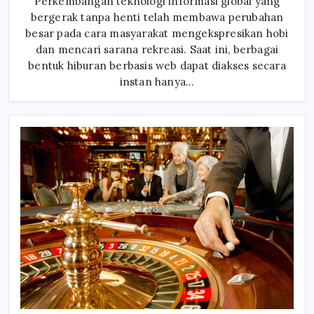
Perkembangan teknologi informasi global yang
Kualitas
Dan
bergerak tanpa henti telah membawa perubahan
Keamanan
Pada
besar pada cara masyarakat mengekspresikan hobi
Platform
Hiburan
dan mencari sarana rekreasi. Saat ini, berbagai
Digital
bentuk hiburan berbasis web dapat diakses secara
Modern
instan hanya…