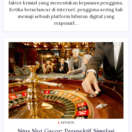
Dalam
faktor krusial yang menentukan kepuasan pengguna.
Mempercepat
Loading
Ketika berselancar di internet, pengguna sering kali
Grafis
memuji sebuah platform hiburan digital yang
IGaming
responsif…
SPORTS
Situs Slot Gacor: Perspektif Simulasi