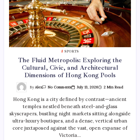
SPORTS
The Fluid Metropolis: Exploring the
Cultural, Civic, and Architectural
Dimensions of Hong Kong Pools
On
By
Alex
July 13, 2026
2 Min Read
No Comments
The
Fluid
Hong Kong is a city defined by contrast—ancient
Metropolis:
Exploring
temples nestled beneath steel-and-glass
The
Cultural,
skyscrapers, bustling night markets sitting alongside
Civic,
And
ultra-luxury boutiques, and a dense, vertical urban
Architectural
core juxtaposed against the vast, open expanse of
Dimensions
Of
Victoria…
Hong
Kong