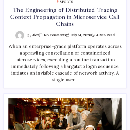
SPORTS
The Engineering of Distributed Tracing
Context Propagation in Microservice Call
Chains
On
By
Alex
July 14, 2026
4 Min Read
No Comments
The
Engineering
When an enterprise-grade platform operates across
Of
Distributed
a sprawling constellation of containerized
Tracing
Context
microservices, executing a routine transaction
Propagation
In
immediately following a hargatoto login sequence
Microservice
initiates an invisible cascade of network activity. A
Call
Chains
single user…