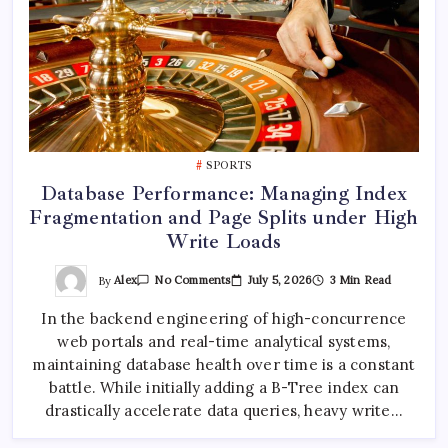
SPORTS
Database Performance: Managing Index
Fragmentation and Page Splits under High
Write Loads
On
By
Alex
July 5, 2026
3 Min Read
No Comments
Database
Performance:
In the backend engineering of high-concurrence
Managing
Index
web portals and real-time analytical systems,
Fragmentation
And
maintaining database health over time is a constant
Page
Splits
battle. While initially adding a B-Tree index can
Under
drastically accelerate data queries, heavy write…
High
Write
Loads