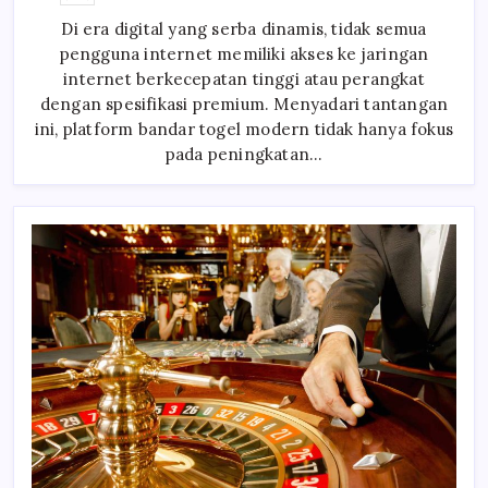
Optimalisasi
Kompresi
Di era digital yang serba dinamis, tidak semua
Data
Dan
pengguna internet memiliki akses ke jaringan
UI
Adaptif
internet berkecepatan tinggi atau perangkat
Pada
Platform
dengan spesifikasi premium. Menyadari tantangan
Bandar
ini, platform bandar togel modern tidak hanya fokus
Togel
Digital
pada peningkatan…