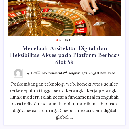
SPORTS
Menelaah Arsitektur Digital dan
Fleksibilitas Akses pada Platform Berbasis
Slot 5k
On
By
Alex
August 3, 2026
3 Min Read
No Comments
Menelaah
Arsitektur
Perkembangan teknologi web, konektivitas seluler
Digital
Dan
berkecepatan tinggi, serta kerangka kerja perangkat
Fleksibilitas
Akses
lunak modern telah secara fundamental mengubah
Pada
Platform
cara individu menemukan dan menikmati hiburan
Berbasis
digital secara daring. Di seluruh ekosistem digital
Slot
5k
global,…