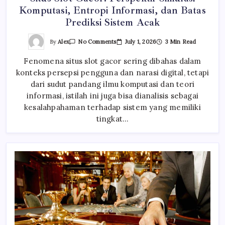
Komputasi, Entropi Informasi, dan Batas
Prediksi Sistem Acak
On
By
Alex
July 1, 2026
3 Min Read
No Comments
Situs
Slot
Fenomena situs slot gacor sering dibahas dalam
Gacor:
Perspektif
konteks persepsi pengguna dan narasi digital, tetapi
Simulasi
Komputasi,
dari sudut pandang ilmu komputasi dan teori
Entropi
Informasi,
informasi, istilah ini juga bisa dianalisis sebagai
Dan
kesalahpahaman terhadap sistem yang memiliki
Batas
Prediksi
tingkat…
Sistem
Acak