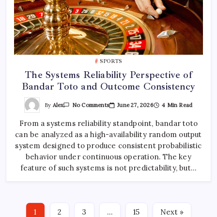
SPORTS
The Systems Reliability Perspective of
Bandar Toto and Outcome Consistency
On
By
Alex
June 27, 2026
4 Min Read
No Comments
The
Systems
From a systems reliability standpoint, bandar toto
Reliability
Perspective
can be analyzed as a high-availability random output
Of
Bandar
system designed to produce consistent probabilistic
Toto
And
behavior under continuous operation. The key
Outcome
feature of such systems is not predictability, but…
Consistency
1
2
3
…
15
Next »