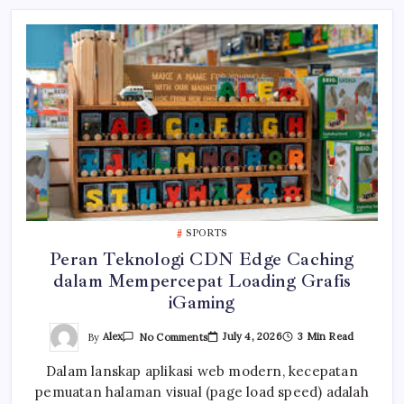
SPORTS
Peran Teknologi CDN Edge Caching
dalam Mempercepat Loading Grafis
iGaming
On
By
Alex
July 4, 2026
3 Min Read
No Comments
Peran
Teknologi
Dalam lanskap aplikasi web modern, kecepatan
CDN
Edge
pemuatan halaman visual (page load speed) adalah
Caching