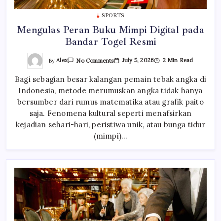
SPORTS
Mengulas Peran Buku Mimpi Digital pada
Bandar Togel Resmi
On
By
Alex
July 5, 2026
2 Min Read
No Comments
Mengulas
Peran
Bagi sebagian besar kalangan pemain tebak angka di
Buku
Mimpi
Indonesia, metode merumuskan angka tidak hanya
Digital
Pada
bersumber dari rumus matematika atau grafik paito
Bandar
Togel
saja. Fenomena kultural seperti menafsirkan
Resmi
kejadian sehari-hari, peristiwa unik, atau bunga tidur
(mimpi)…