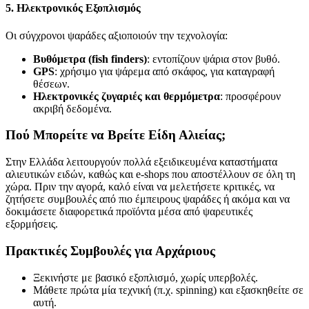
5. Ηλεκτρονικός Εξοπλισμός
Οι σύγχρονοι ψαράδες αξιοποιούν την τεχνολογία:
Βυθόμετρα (fish finders)
: εντοπίζουν ψάρια στον βυθό.
GPS
: χρήσιμο για ψάρεμα από σκάφος, για καταγραφή
θέσεων.
Ηλεκτρονικές ζυγαριές και θερμόμετρα
: προσφέρουν
ακριβή δεδομένα.
Πού Μπορείτε να Βρείτε Είδη Αλιείας;
Στην Ελλάδα λειτουργούν πολλά εξειδικευμένα καταστήματα
αλιευτικών ειδών, καθώς και e-shops που αποστέλλουν σε όλη τη
χώρα. Πριν την αγορά, καλό είναι να μελετήσετε κριτικές, να
ζητήσετε συμβουλές από πιο έμπειρους ψαράδες ή ακόμα και να
δοκιμάσετε διαφορετικά προϊόντα μέσα από ψαρευτικές
εξορμήσεις.
Πρακτικές Συμβουλές για Αρχάριους
Ξεκινήστε με βασικό εξοπλισμό, χωρίς υπερβολές.
Μάθετε πρώτα μία τεχνική (π.χ. spinning) και εξασκηθείτε σε
αυτή.