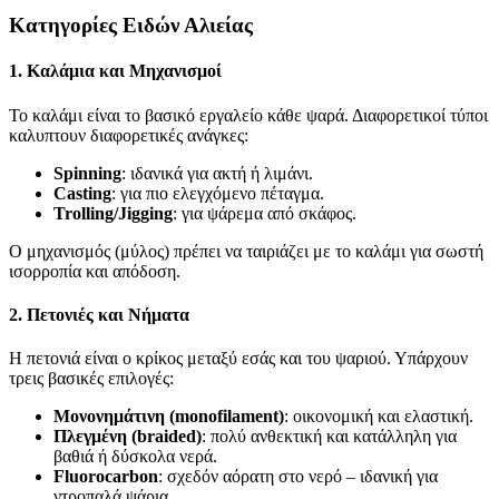
Κατηγορίες Ειδών Αλιείας
1. Καλάμια και Μηχανισμοί
Το καλάμι είναι το βασικό εργαλείο κάθε ψαρά. Διαφορετικοί τύποι
καλυπτουν διαφορετικές ανάγκες:
Spinning
: ιδανικά για ακτή ή λιμάνι.
Casting
: για πιο ελεγχόμενο πέταγμα.
Trolling/Jigging
: για ψάρεμα από σκάφος.
Ο μηχανισμός (μύλος) πρέπει να ταιριάζει με το καλάμι για σωστή
ισορροπία και απόδοση.
2. Πετονιές και Νήματα
Η πετονιά είναι ο κρίκος μεταξύ εσάς και του ψαριού. Υπάρχουν
τρεις βασικές επιλογές:
Μονονημάτινη (monofilament)
: οικονομική και ελαστική.
Πλεγμένη (braided)
: πολύ ανθεκτική και κατάλληλη για
βαθιά ή δύσκολα νερά.
Fluorocarbon
: σχεδόν αόρατη στο νερό – ιδανική για
ντροπαλά ψάρια.