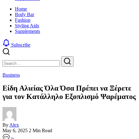
look
sharp,
Home
by
clean
Body Bar
blending
and
Fashion
a
edgy
Styling Aids
traditional
look
Supplements
buzz
by
cut
blending
with
a
Subscribe
a
traditional
gradient
buzz
Close
Search
fade
cut
with
Search
a
Business
gradient
fade
Είδη Αλιείας Όλα Όσα Πρέπει να Ξέρετε
για τον Κατάλληλο Εξοπλισμό Ψαρέματος
By
Alex
May 6, 2025
2 Min Read