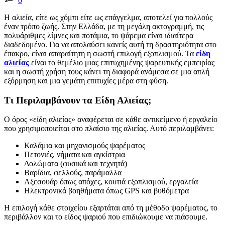
0
Η αλιεία, είτε ως χόμπι είτε ως επάγγελμα, αποτελεί για πολλούς
έναν τρόπο ζωής. Στην Ελλάδα, με τη μεγάλη ακτογραμμή, τις
πολυάριθμες λίμνες και ποτάμια, το ψάρεμα είναι ιδιαίτερα
διαδεδομένο. Για να απολαύσει κανείς αυτή τη δραστηριότητα στο
έπακρο, είναι απαραίτητη η σωστή επιλογή εξοπλισμού. Τα
είδη
αλιείας
είναι το θεμέλιο μιας επιτυχημένης ψαρευτικής εμπειρίας
και η σωστή χρήση τους κάνει τη διαφορά ανάμεσα σε μια απλή
εξόρμηση και μια γεμάτη επιτυχίες μέρα στη φύση.
Τι Περιλαμβάνουν τα Είδη Αλιείας;
Ο όρος «είδη αλιείας» αναφέρεται σε κάθε αντικείμενο ή εργαλείο
που χρησιμοποιείται στο πλαίσιο της αλιείας. Αυτό περιλαμβάνει:
Καλάμια και μηχανισμούς ψαρέματος
Πετονιές, νήματα και αγκίστρια
Δολώματα (φυσικά και τεχνητά)
Βαρίδια, φελλούς, παράμαλλα
Αξεσουάρ όπως απόχες, κουτιά εξοπλισμού, εργαλεία
Ηλεκτρονικά βοηθήματα όπως GPS και βυθόμετρα
Η επιλογή κάθε στοιχείου εξαρτάται από τη μέθοδο ψαρέματος, το
περιβάλλον και το είδος ψαριού που επιδιώκουμε να πιάσουμε.